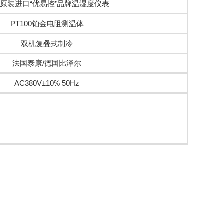
原装进口“优易控”品牌温湿度仪表
PT100铂金电阻测温体
双机复叠式制冷
法国泰康/德国比泽尔
AC380V±10% 50Hz