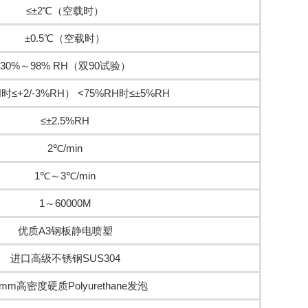
≤±2℃（空载时）
±0.5℃（空载时）
30%～98% RH（双90试验）
H时≤+2/-3%RH） <75%RH时≤±5%RH
≤±2.5%RH
2℃/min
1℃～3℃/min
1～60000M
优质A3钢板静电喷塑
进口高级不锈钢SUS304
0mm高密度硬质Polyurethane发泡