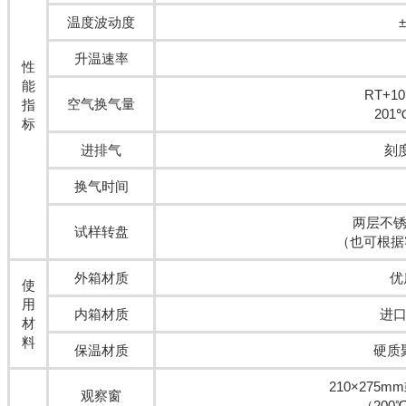
温度波动度
升温速率
性
能
RT+10
空气换气量
指
201
标
进排气
刻
换气时间
两层不锈钢
试样转盘
（也可根据
外箱材质
优
使
用
内箱材质
进口
材
料
保温材质
硬质
210×275
观察窗
（20