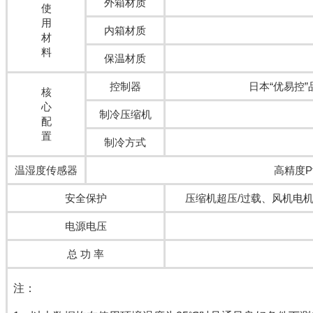
外箱材质
使
用
内箱材质
材
料
保温材质
控制器
日本“优易控
核
心
制冷压缩机
配
置
制冷方式
温湿度传感器
高精度P
安全保护
压缩机超压/过载、风机电
电源电压
总 功 率
注：