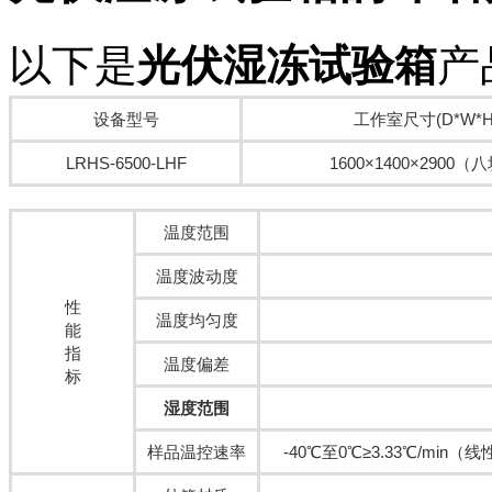
以下是
光伏湿冻试验箱
产
设备型号
工作室尺寸(D*W*H
LRHS-6500-LHF
1600×1400×2900
温度范围
温度波动度
性
温度均匀度
能
指
温度偏差
标
湿度范围
样品温控速率
-40℃至0℃≥3.33℃/mi