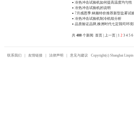
冷热冲击试验机如何提高温度均匀性
冷热冲击试验机的说明
7月感恩季:林频特价推荐新型盐雾试
冷热冲击试验机制冷机组分析
品质验证品牌,株洲时代七定我司环境
共
488
个新闻
首页
|
上一页
|
1
2
3
4
5
6
联系我们
|
友情链接
|
法律声明
|
意见与建议
Copyright(c) Shanghai
Linpin