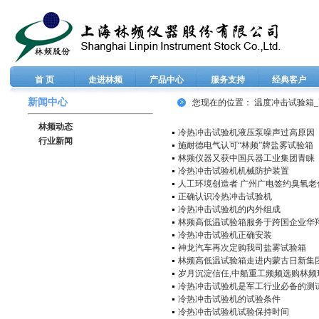
首 页
走进林频
产品中心
服务支持
经典客户
新闻中心
您现在的位置：
温度冲击试验箱_高
林频动态
冷热冲击试验机液压泵噪声过高原因
行业新闻
施耐德电气认可“林频”牌盐雾试验箱
林频仪器又获中国兵器工业集团青睐
冷热冲击试验机机械防护装置
人工环境创造者 广州广电签约臭氧老
正确认识冷热冲击试验机
冷热冲击试验机的内外组成
林频高低温试验箱服务于跨国企业华
冷热冲击试验机正确安装
神龙汽车再次定购我司盐雾试验箱
林频高低温试验箱走进内蒙古日新集
岁月沉淀信任,中船重工频频选购林频
冷热冲击试验机是军工行业必备的测
冷热冲击试验机的试验条件
冷热冲击试验机试验保持时间